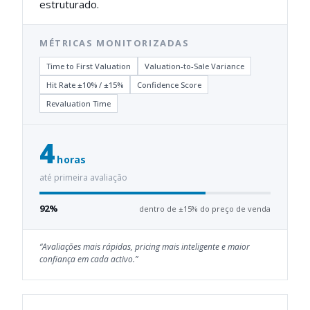
estruturado.
MÉTRICAS MONITORIZADAS
Time to First Valuation
Valuation-to-Sale Variance
Hit Rate ±10% / ±15%
Confidence Score
Revaluation Time
4
horas
até primeira avaliação
92%
dentro de ±15% do preço de venda
“
Avaliações mais rápidas, pricing mais inteligente e maior
confiança em cada activo.
”