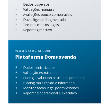
Dados dispersos
Validações manuais
Avaliações pouco comparáveis
Due diligence fragmentada
Tempos mortos legais
Reporting reactivo
COM DASD / AI.CORE
Plataforma Domusvenda
Dados centralizados
Validação estruturada
Pricing e valuation assistidos por dados
Bidding mais rápido e informado
Monitorização legal por milestones
Reporting operacional e executivo