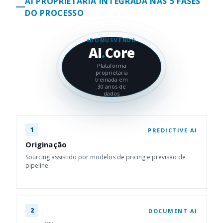
AI PROPRIETÁRIA INTEGRADA NAS 5 FASES
DO PROCESSO
DOMUSVENDA
AI
.
Core
Plataforma
proprietária
treinada em
30 anos de
dados
1
PREDICTIVE AI
Originação
Sourcing assistido por modelos de pricing e previsão de
pipeline.
2
DOCUMENT AI