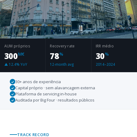
AUM próprios
Recovery rate
IRR médio
300
78
30
M€
%
%
▲ 12.4% YoY
12-month avg
2014–2024
30+ anos de experiência
✓
Capital próprio · sem alavancagem externa
✓
Plataforma de servicing in-house
✓
Auditada por Big Four · resultados públicos
✓
TRACK RECORD