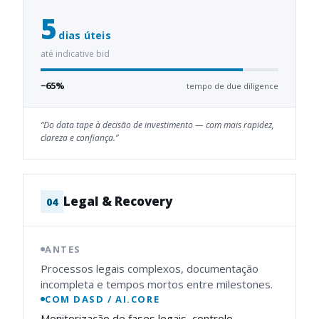
5
dias úteis
até indicative bid
−65%
tempo de due diligence
“
Do data tape à decisão de investimento — com mais rapidez,
clareza e confiança.
”
Legal & Recovery
0
4
ANTES
Processos legais complexos, documentação
incompleta e tempos mortos entre milestones.
COM DASD / AI.CORE
Monitorização de fases legais, controlo