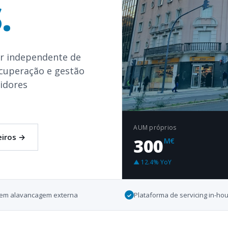
.
r independente de
ecuperação e gestão
tidores
AUM próprios
eiros
→
300
M€
▲ 12.4% YoY
· sem alavancagem externa
Plataforma de servicing in-ho
✓