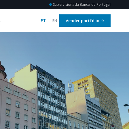
●
Supervisionada Banco de Portugal
s
Vender portfólio
→
PT
|
EN