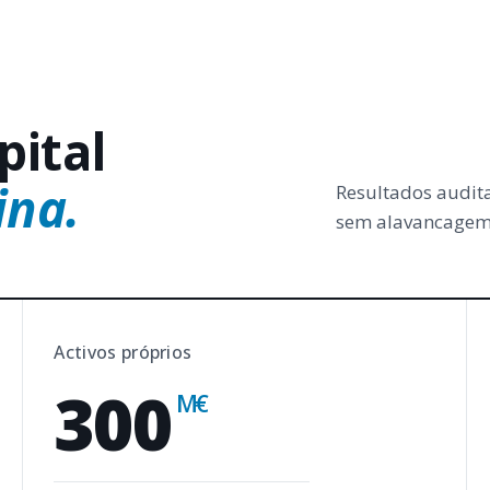
pital
ina.
Resultados audita
sem alavancagem 
Activos próprios
300
M€