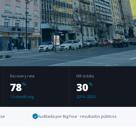
Recovery rate
IRR médio
78
30
%
%
12-month avg
2014–2024
use
Auditada por Big Four · resultados públicos
✓