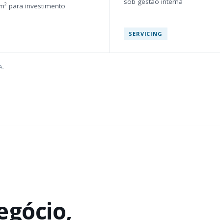
sob gestão interna
m² para investimento
SERVICING
A.
egócio,