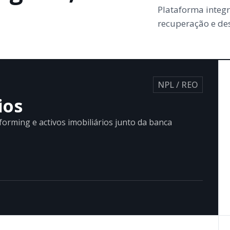
Plataforma integr
recuperação e des
NPL / REO
ios
forming e activos imobiliários junto da banca