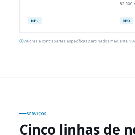
82.000 
NPL
REO
Valores e contrapartes específicas partilhados mediante ND
SERVIÇOS
Cinco linhas de n