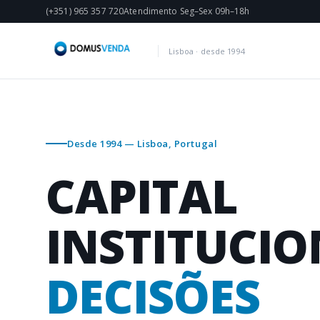
(+351) 965 357 720
Atendimento Seg–Sex 09h–18h
Lisboa · desde 1994
Desde 1994 — Lisboa, Portugal
CAPITAL
INSTITUCIO
DECISÕES