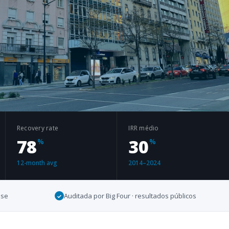
Recovery rate
IRR médio
78
30
%
%
12-month avg
2014–2024
use
Auditada por Big Four · resultados públicos
✓