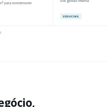
sob gestão interna
m² para investimento
SERVICING
A.
egócio,