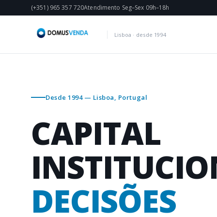
(+351) 965 357 720
Atendimento Seg–Sex 09h–18h
Lisboa · desde 1994
Desde 1994 — Lisboa, Portugal
CAPITAL
INSTITUCIO
DECISÕES