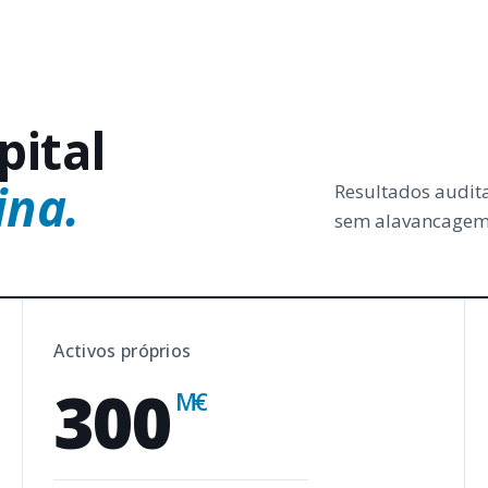
pital
ina.
Resultados audita
sem alavancagem 
Activos próprios
300
M€