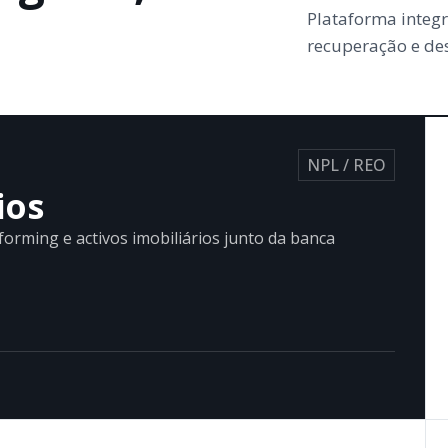
Plataforma integr
recuperação e des
NPL / REO
ios
forming e activos imobiliários junto da banca