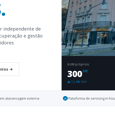
.
r independente de
ecuperação e gestão
tidores
AUM próprios
eiros
→
300
M€
▲ 12.4% YoY
· sem alavancagem externa
Plataforma de servicing in-ho
✓