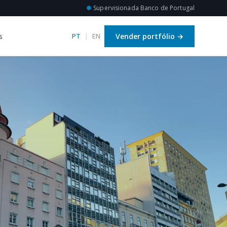
●
Supervisionada Banco de Portugal
s
Vender portfólio
→
PT
|
EN