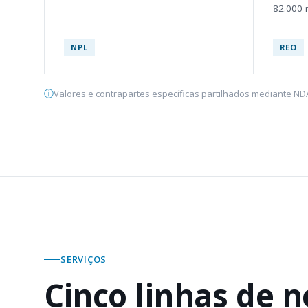
82.000 
NPL
REO
Valores e contrapartes específicas partilhados mediante ND
SERVIÇOS
Cinco linhas de n